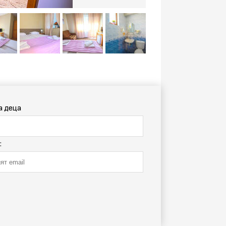
а деца
: