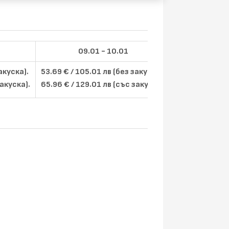
09.01 - 10.01
11.
акуска).
53.69 € / 105.01 лв (без закуска).
51.13 € / 100.
закуска).
65.96 € / 129.01 лв (със закуска).
63.40 € / 124.