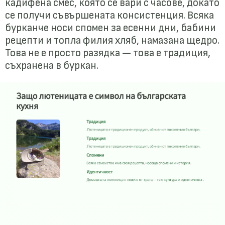
кадифена смес, която се вари с часове, докато
се получи съвършената консистенция. Всяка
бурканче носи спомен за есенни дни, бабини
рецепти и топла филия хляб, намазана щедро.
Това не е просто разядка — това е традиция,
съхранена в буркан.