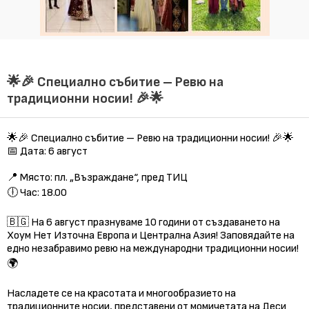
🌟🎉 Специално събитие – Ревю на
традиционни носии! 🎉🌟
🌟🎉 Специално събитие – Ревю на традиционни носии! 🎉🌟
📅 Дата: 6 август
📍 Място: пл. „Възраждане“, пред ТИЦ
🕕 Час: 18.00
🇧🇬 На 6 август празнуваме 10 години от създаването на
Хоум Нет Източна Европа и Централна Азия! Заповядайте на
едно незабравимо ревю на международни традиционни носии!
🌍
Насладете се на красотата и многообразието на
традиционните носии, представени от момичетата на Деси