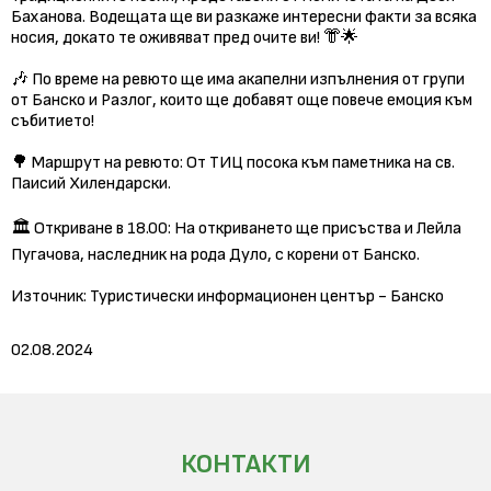
Баханова. Водещата ще ви разкаже интересни факти за всяка
носия, докато те оживяват пред очите ви! 👘🌟
🎶 По време на ревюто ще има акапелни изпълнения от групи
от Банско и Разлог, които ще добавят още повече емоция към
събитието!
🌳 Маршрут на ревюто: От ТИЦ посока към паметника на св.
Паисий Хилендарски.
🏛️ Откриване в 18.00: На откриването ще присъства и Лейла
Пугачова, наследник на рода Дуло, с корени от Банско.
Източник: Туристически информационен център - Банско
02.08.2024
КОНТАКТИ