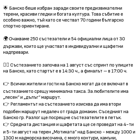
🌟 Банско беше избран заради своите предизвикателни
терени, красиви гледки и богата култура. Това събитие е
особено важно, тъй като се честват 70 години българско
спортно ориентиране.
🌍 Очакваме 250 състезатели и 54 официални лица от 30
държави, които ще участват в индивидуални и щафетни
надпревари.
🏃‍♂️ Състезанието започва на 1 август със спринт по улиците
на Банско, като стартът е в 14:30 ч., а финалът – в 17:00 ч.
👉 Всички жители и гости на Банско могат да се включат в
състезанието срещу минимална такса. За любителите има
„лесен“ и „дълъг“ маршрут.
👉 Регламентът на състезанието изисква да има втори
подобен маршрут недалеч от града домакин. Съседният на
Банско гр. Разлог ще посрещне състезателите в петък.
👉 Средната дистанция и щафетата ще се проведат на 4-ти
и 5-ти август на терен „Мотиката“ над Банско - между 1000 и
1300 м надморска височина, с много контури, камъни,