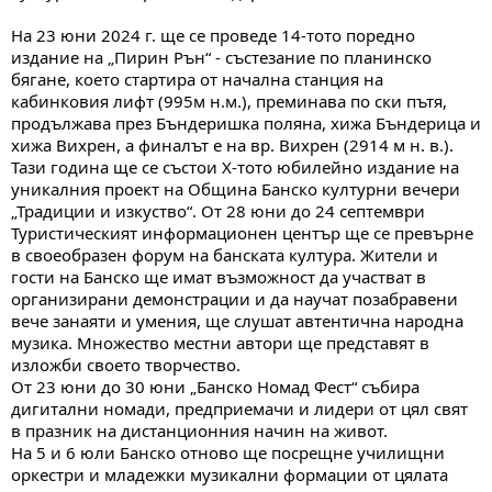
На 23 юни 2024 г. ще се проведе 14-тото поредно
издание на „Пирин Рън“ - състезание по планинско
бягане, което стартира от начална станция на
кабинковия лифт (995м н.м.), преминава по ски пътя,
продължава през Бъндеришка поляна, хижа Бъндерица и
хижа Вихрен, а финалът е на вр. Вихрен (2914 м н. в.).
Тази година ще се състои X-тото юбилейно издание на
уникалния проект на Община Банско културни вечери
„Традиции и изкуство“. От 28 юни до 24 септември
Туристическият информационен център ще се превърне
в своеобразен форум на банската култура. Жители и
гости на Банско ще имат възможност да участват в
организирани демонстрации и да научат позабравени
вече занаяти и умения, ще слушат автентична народна
музика. Множество местни автори ще представят в
изложби своето творчество.
От 23 юни до 30 юни „Банско Номад Фест“ събира
дигитални номади, предприемачи и лидери от цял свят
в празник на дистанционния начин на живот.
На 5 и 6 юли Банско отново ще посрещне училищни
оркестри и младежки музикални формации от цялата