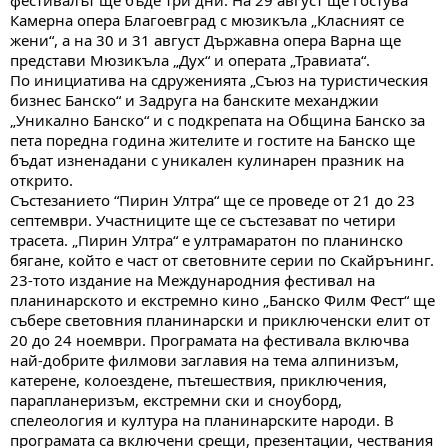
Камерна опера Благоевград с мюзикъла „Класният се
жени“, а на 30 и 31 август Държавна опера Варна ще
представи Мюзикъла „Дух“ и операта „Травиата“.
По инициатива на сдруженията „Съюз на туристическия
бизнес Банско“ и Задруга на банските механджии
„Уникално Банско“ и с подкрепата на Община Банско за
пета поредна година жителите и гостите на Банско ще
бъдат изненадани с уникален кулинарен празник на
открито.
Състезанието “Пирин Ултра“ ще се проведе от 21 до 23
септември. Участниците ще се състезават по четири
трасета. „Пирин Ултра“ е ултрамаратон по планинско
бягане, който е част от световните серии по Скайрънинг.
23-тото издание на Международния фестивал на
планинарското и екстремно кино „Банско Филм Фест“ ще
събере световния планинарски и приключенски елит от
20 до 24 ноември. Програмата на фестивала включва
най-добрите филмови заглавия на тема алпинизъм,
катерене, колоездене, пътешествия, приключения,
парапланеризъм, екстремни ски и сноуборд,
спелеология и култура на планинарските народи. В
програмата са включени срещи, презентации, чествания