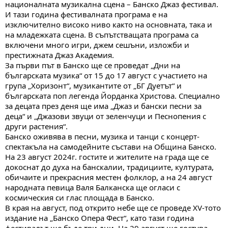
националната музикална сцена – Банско Джаз фестивал.
И тази година фестивалната програма е на
изключително високо ниво както на основната, така и
на младежката сцена. В съпътстващата програма са
включени много игри, джем сешъни, изложби и
престижната Джаз Академия.
За първи път в Банско ще се проведат „Дни на
българската музика“ от 15 до 17 август с участието на
група „Хоризонт“, музикантите от „БГ Дуетът“ и
българската поп легенда Йорданка Христова. Специално
за децата през деня ще има „Джаз и бански песни за
деца“ и „Джазови звуци от зеленчуци и Песнопения с
други растения“.
Банско оживява в песни, музика и танци с концерт-
спектакъла на самодейните състави на Община Банско.
На 23 август 2024г. гостите и жителите на града ще се
докоснат до духа на банскалии, традициите, културата,
обичаите и прекрасния местен фолклор, а на 24 август
народната певица Валя Балканска ще огласи с
космическия си глас площада в Банско.
В края на август, под открито небе ще се проведе XV-тото
издание на „Банско Опера Фест“, като тази година
фестивалът ще бъде три дни. На 29 август ще гостува