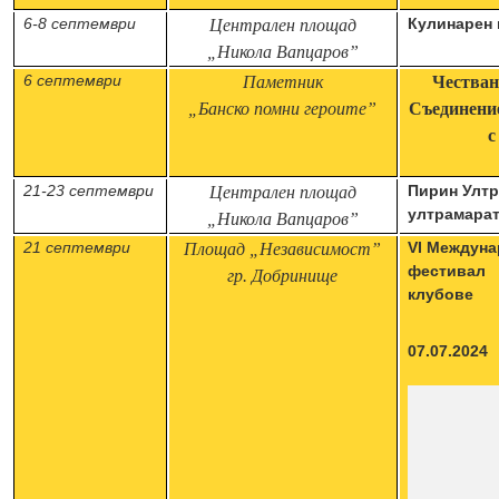
6-8 септември
Кулинарен 
Централен площад
„Никола
Вапцаров”
6 септември
Паметник
Честван
„Банско помни героите”
Съединени
с
21-23 септември
Пирин Ултр
Централен площад
ултрамара
„Никола
Вапцаров”
21 септември
VI Междун
Площад „Независимост”
фести
гр. Добринище
клуб
07.07.2024