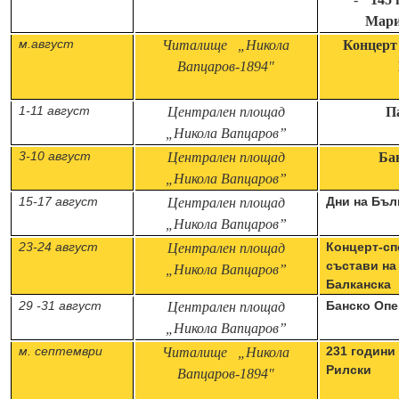
Мари
м.август
Читалище „Н
икола
Концерт
Вапцаров
-1894"
1-11
август
Централен площад
П
„Никола
Вапцаров”
3-10 август
Централен площад
Ба
„Никола
Вапцаров”
15-17 август
Дни на Бъл
Централен площад
„Никола
Вапцаров”
23-24 август
Концерт-сп
Централен площад
състави на
„Никола
Вапцаров”
Балканска
29 -31 август
Банско Опе
Централен площад
„Никола
Вапцаров”
м. септември
231 години
Читалище „Н
икола
Рилски
Вапцаров
-1894"