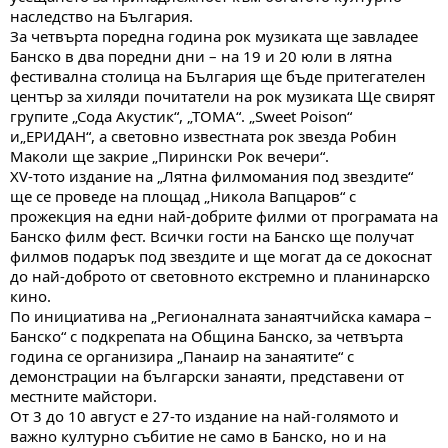
наследство на България.
За четвърта поредна година рок музиката ще завладее
Банско в два поредни дни – на 19 и 20 юли в лятна
фестивална столица на България ще бъде притегателен
център за хиляди почитатели на рок музиката Ще свирят
групите „Сода Акустик“, „ТОМА“. „Sweet Poison“
и„ЕРИДАН“, а световно известната рок звезда Робин
Маколи ще закрие „Пирински Рок вечери“.
XV-тотo издание на „Лятна филмомания под звездите“
ще се проведе на площад „Никола Вапцаров“ с
прожекция на едни най-добрите филми от програмата на
Банско филм фест. Всички гости на Банско ще получат
филмов подарък под звездите и ще могат да се докоснат
до най-доброто от световното екстремно и планинарско
кино.
По инициатива на „Регионалната занаятчийска камара –
Банско“ с подкрепата на Община Банско, за четвърта
година се организира „Панаир на занаятите“ с
демонстрации на български занаяти, представени от
местните майстори.
От 3 до 10 август е 27-то издание на най-голямото и
важно културно събитие не само в Банско, но и на