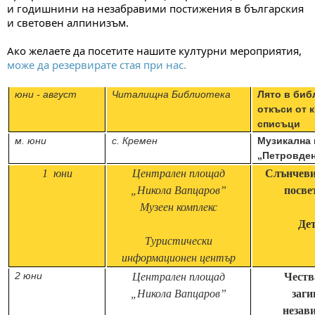
и годишнини на незабравими постижения в българския
и световен алпинизъм.
Ако желаете да посетите нашите културни мероприятия,
може да резервирате стая при нас.
юни - август
Читалищна Библиотека
Лято в биб
откъси от 
списъци
м. юни
с. Кремен
Музикална 
„Петровде
1 юни
Централен площад
Слънчеви
„Никола
Вапцаров”
посве
Музеен комплекс
Дет
Туристически
информацио
нен център
2 юни
Централен площад
Честв
„Никола
Вапцаров”
заги
незав