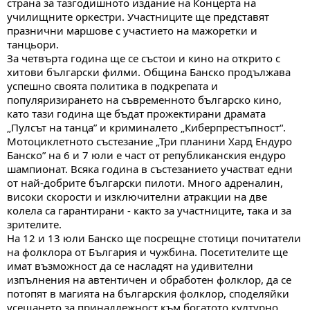
страна за тазгодишното издание на Концерта на
училищните оркестри. Участниците ще представят
празнични маршове с участието на мажоретки и
танцьори.
За четвърта година ще се състои и кино на открито с
хитови български филми. Община Банско продължава
успешно своята политика в подкрепата и
популяризирането на съвременното българско кино,
като тази година ще бъдат прожектирани драмата
„Пулсът на танца” и криминалето „Киберпрестъпност“.
Мотоциклетното състезание „Три планини Хард Ендуро
Банско” на 6 и 7 юли е част от републиканския ендуро
шампионат. Всяка година в състезанието участват едни
от най-добрите български пилоти. Много адреналин,
високи скорости и изключителни атракции на две
колела са гарантирани - както за участниците, така и за
зрителите.
На 12 и 13 юли Банско ще посрещне стотици почитатели
на фолклора от България и чужбина. Посетителите ще
имат възможност да се насладят на удивителни
изпълнения на автентичен и обработен фолклор, да се
потопят в магията на българския фолклор, споделяйки
усещането за принадлежност към богатото културно