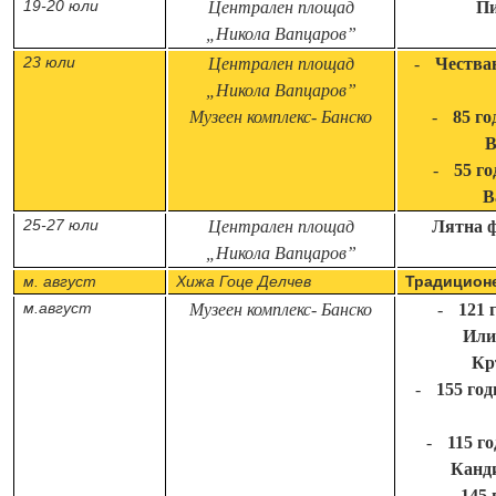
19-20 юли
Централен площад
Пи
„Никола
Вапцаров”
23 юли
Централен площад
-
Честван
„Никола
Вапцаров”
Музеен комплекс
- Банско
-
85 го
В
-
55 г
В
25-27 юли
Централен площад
Лятна ф
„Никола
Вапцаров”
м. август
Хижа Гоце Делчев
Традицион
м.август
Музеен комплекс
- Банско
-
121 
Или
Кр
-
155 год
-
115 г
Канди
-
145 