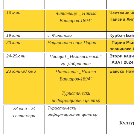
19 юни
Честване на
Читалище „Н
икола
Паисий Хи
Вапцаров
-1894"
19 юни
с. Филипово
Курбан Ба
23 юни
Национален парк Пирин
„Пирин Рън
планинско 
24-25юни
Втори наци
Площад „Независимост”
“АЗАТ 2024
гр. Добринище
2
3 юни-
30 ю
ни
Банско Ном
Читалище
„Н
икола
Вапцаров
-1894"
Туристически
информацио
нен център
Туристически
28
ю
ни
-
2
4
информационен център
септември
Култур